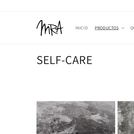
Ir
directamente
al contenido
INICIO
PRODUCTOS
Q
C
SELF-CARE
o
l
e
c