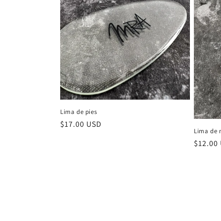
c
i
ó
n
:
Lima de pies
Precio
$17.00 USD
Lima de
habitual
Precio
$12.00
habitu