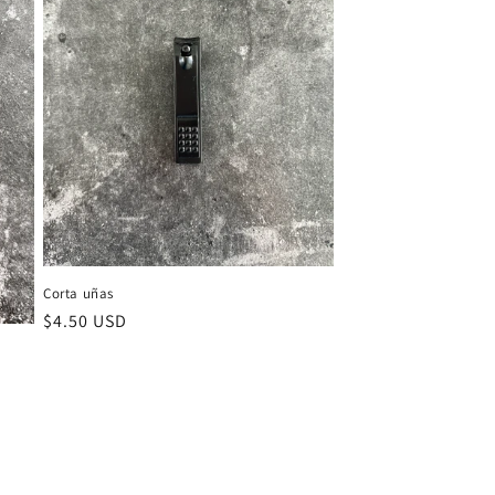
Corta uñas
Precio
$4.50 USD
habitual