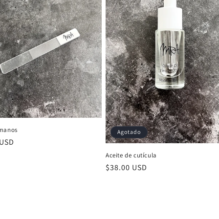
 manos
Agotado
 USD
al
Aceite de cutícula
Precio
$38.00 USD
habitual