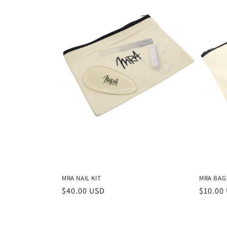
MRA NAIL KIT
MRA BAG
Precio
$40.00 USD
Precio
$10.00
habitual
habitu