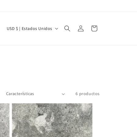
Iniciar
P
Carrito
USD $ | Estados Unidos
sesión
a
í
s
/
r
e
g
6 productos
i
ó
n