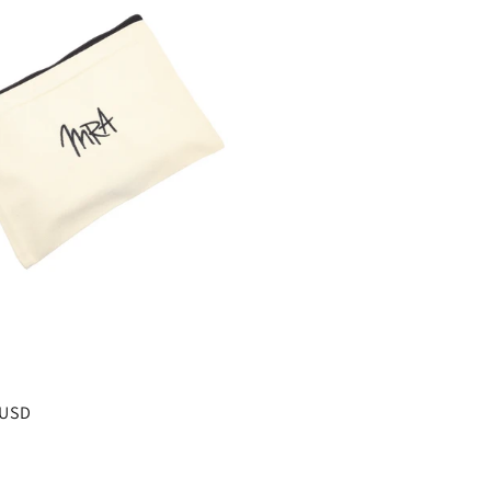
 USD
al